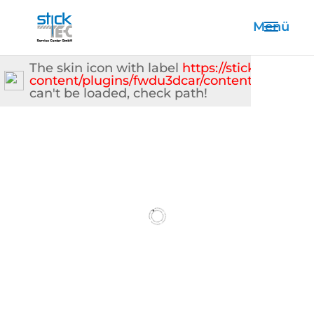
The skin icon with label
https://sticktec.de/w
content/plugins/fwdu3dcar/content/skin_whit
can't be loaded, check path!